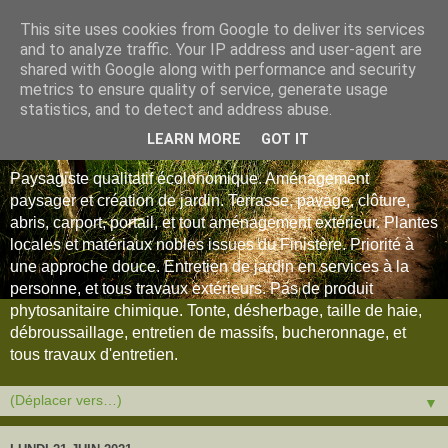
This site uses cookies from Google to deliver its services
and to analyze traffic. Your IP address and user-agent are
shared with Google along with performance and security
metrics to ensure quality of service, generate usage
statistics, and to detect and address abuse.
LEARN MORE
GOT IT
Paysagiste qualitatif écolonomique. Aménagement
paysager et création de jardin. Terrasse, pavage, clôture,
abris, carport, portail, et tout aménagement extérieur. Plantes
locales et matériaux nobles issues du Finistère. Priorité à
une approche douce. Entretien de jardin en services à la
personne, et tous travaux extérieurs. Pas de produit
phytosanitaire chimique. Tonte, désherbage, taille de haie,
débroussaillage, entretien de massifs, bucheronnage, et
tous travaux d'entretien.
▼