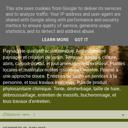
This site uses cookies from Google to deliver its services
and to analyze traffic. Your IP address and user-agent are
shared with Google along with performance and security
metrics to ensure quality of service, generate usage
statistics, and to detect and address abuse.
LEARN MORE
GOT IT
Paysagiste qualitatif écolonomique. Aménagement
paysager et création de jardin. Terrasse, pavage, clôture,
abris, carport, portail, et tout aménagement extérieur. Plantes
locales et matériaux nobles issues du Finistère. Priorité à
une approche douce. Entretien de jardin en services à la
personne, et tous travaux extérieurs. Pas de produit
phytosanitaire chimique. Tonte, désherbage, taille de haie,
débroussaillage, entretien de massifs, bucheronnage, et
tous travaux d'entretien.
▼