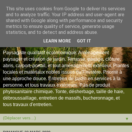
This site uses cookies from Google to deliver its services
and to analyze traffic. Your IP address and user-agent are
shared with Google along with performance and security
metrics to ensure quality of service, generate usage
statistics, and to detect and address abuse.
LEARN MORE
GOT IT
Paysagiste qualitatif écolonomique. Aménagement
paysager et création de jardin. Terrasse, pavage, clôture,
abris, carport, portail, et tout aménagement extérieur. Plantes
locales et matériaux nobles issues du Finistère. Priorité à
une approche douce. Entretien de jardin en services à la
personne, et tous travaux extérieurs. Pas de produit
phytosanitaire chimique. Tonte, désherbage, taille de haie,
débroussaillage, entretien de massifs, bucheronnage, et
tous travaux d'entretien.
▼