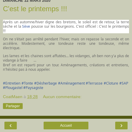
DIMANCHE 22 MARS 2020
C'est le printemps !!!
Après un automne/hiver digne des bretons, le soleil est de retour, la
terre
sèche et la
Sève
pousse sur les bourgeons. C'est officiel : C'est le printemps
!!!
😎
🥳
🌱
On ne s'était pas arrêté pendant l'hiver, mais on repasse la seconde et on
accélère. Modestement, une tondeuse reste une tondeuse, même
électrique.
Les lames et les chaines sont affutées... les vidanges, ah ben non y'a plus de
vidange à faire
😋
...
Bref on est reparti pour un tour. Aménagements, créations et entretiens,
n'hésitez pas à nous appeler.
#
Entretien
#
Tonte
#
Désherbage
#
Aménagement
#
Terrasse
#
Cloture
#
SAP
#
Plougastel
#
Paysagiste
CoatMaen
à
18:28
Aucun commentaire:
Partager
‹
›
Accueil