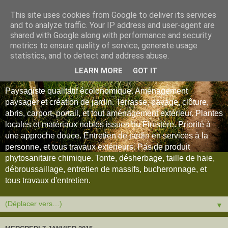
This site uses cookies from Google to deliver its services
and to analyze traffic. Your IP address and user-agent are
shared with Google along with performance and security
metrics to ensure quality of service, generate usage
statistics, and to detect and address abuse.
LEARN MORE
GOT IT
Paysagiste qualitatif écolonomique. Aménagement
paysager et création de jardin. Terrasse, pavage, clôture,
abris, carport, portail, et tout aménagement extérieur. Plantes
locales et matériaux nobles issues du Finistère. Priorité à
une approche douce. Entretien de jardin en services à la
personne, et tous travaux extérieurs. Pas de produit
phytosanitaire chimique. Tonte, désherbage, taille de haie,
débroussaillage, entretien de massifs, bucheronnage, et
tous travaux d'entretien.
▼